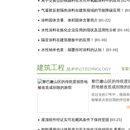
离子交换型防锈颜料在水性环氧酯涂料中的应用 [02-01
气凝胶反射隔热涂料在建筑领域的节能降碳应用！ [01-
涂料固体含量、体积固体含量简介 [01-22]
水性涂料在炼化企业应用的现状及适用性分析 [01-16]
隔音涂料在建筑楼板中的应用！ [01-16]
水性纳米色浆：颠覆你对涂料的认知！ [01-16]
建筑工程
技术中心
TECHNOLOGY
查看
黎巴嫩山区的传统度
胜地被改造成别致的
馆
在过去的17年中，我很幸
能够多次前往我的伴侣来..
[
屋顶组件经证实可在飓风条件下保持坚固 [03-25]