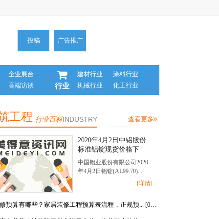
投稿
广告推广
企业展台
建材行业
涂料行业
高端访谈
机械行业
化工行业
行业
筑工程
行业百科
INDUSTRY
查看更多
2020年4月2日中铝股份
标准铝锭现货价格下
调，2020年4月2日中铝
中国铝业股份有限公司2020
股份氧化铝现货合同价
年4月2日铝锭(AL99.70)...
一览，4月2日府谷亚博
[详情]
兰炭镁电镁锭报价下调
装修预算有哪些？家居装修工程预算表流程，正规预... [03-30]