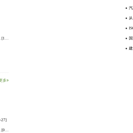
口
治力度的加强，各地方...
查、
[详情]
从
6大行业VOCs排放标准集中发布，工业涂装如何实现... [10-11]
更多
27]
矿粉水玻璃系外墙涂料的制备机理研究，采用矿粉和... [07-13]