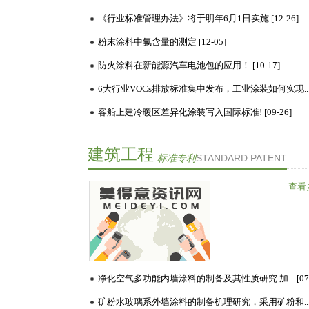
会下达了碳达峰碳中和国...
《行业标准管理办法》将于明年6月1日实施 [12-26]
[详情]
粉末涂料中氟含量的测定 [12-05]
防火涂料在新能源汽车电池包的应用！ [10-17]
客船上建冷暖区差异化涂装写入国际标准! [09-26]
建筑工程
标准专利
STANDARD PATENT
查看
GB 18581—2009标准中
净化空气多功能内墙涂料的制备及其性质研究 加... [07-
苯系物测定方法的改进
和准确度的提高 提出了
0 前 言随着现代人们生活质
苯系物测定的改进方法