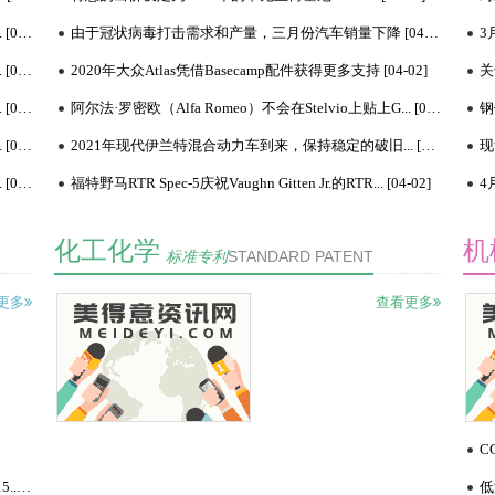
河南地区冰晶石价格行情，华北地区纯碱稳定行情运... [04-02]
由于冠状病毒打击需求和产量，三月份汽车销量下降 [04-02]
异构混二甲苯海外市场动态，甲苯海外市场动态，华... [04-02]
2020年大众Atlas凭借Basecamp配件获得更多支持 [04-02]
中韩丙烯市场收盘小跌，美国丙烯市场收盘持稳，欧... [04-02]
阿尔法·罗密欧（Alfa Romeo）不会在Stelvio上贴上G... [04-02]
江苏新海石化石油焦价格平稳，华星石化石油焦价格... [04-02]
2021年现代伊兰特混合动力车到来，保持稳定的破旧... [04-02]
中质含硫原油交割仓库数量无变化，正和石化石油焦... [04-02]
福特野马RTR Spec-5庆祝Vaughn Gitten Jr.的RTR... [04-02]
化工化学
机
标准专利
STANDARD PATENT
更多
查看更多
水性工业涂料的应用标
自
C
准及方案，介绍了水性
制
工业涂料的发展情况
门：
0 前言随着国家对大气污染防
近日
工信部发布《喷涂橡胶沥青防水涂料》JCT 2317—2015... [12-26]