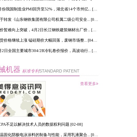
3月份我国制造业PMI回升至52%，湖北省14个市州亿... [04-02]
关于转发《山东钢铁集团有限公司权属二级公司安全... [04-02]
钢价暂难向上突破，4月2日长江钢铁建筑钢材出厂价... [04-02]
现货价格继续上涨 锰硅期价大幅回落，废钢市场整... [04-02]
4月2日全国主要城市304/2B冷轧卷价报价，高波动行... [04-02]
械机器
标准专利
STANDARD PATENT
查看更多
然资源部全面启动编
CPA不足以解决技术人员的数据权利问题 [02-08]
矿产资源规划，两部
3月1日起免征进出
，为加强矿产资源勘
低温固化阴极电泳涂料的制备与性能，采用乳液聚合... [01-15]