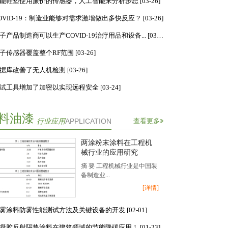
能鞋垫使用廉价的传感器，人工智能来分析步态 [03-26]
OVID-19：制造业能够对需求激增做出多快反应？ [03-26]
电子产品制造商可以生产COVID-19治疗用品和设备... [03-26]
子传感器覆盖整个RF范围 [03-26]
据库改善了无人机检测 [03-26]
试工具增加了加密以实现远程安全 [03-24]
料油漆
行业应用
APPLICATION
查看更多
两涂粉末涂料在工程机
械行业的应用研究
摘 要 工程机械行业是中国装
备制造业...
[详情]
雾涂料防雾性能测试方法及关键设备的开发 [02-01]
凝胶反射隔热涂料在建筑领域的节能降碳应用！ [01-23]