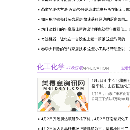
凸窗的现代方法 迈克尔·轩尼诗建筑事务所在旧金... [03-
化工化学
行业应用
APPLICATION
查看
4月2日汇丰石化顺酐
格平稳，山西恒强化
顺酐价格下调
4月2日，山东汇丰石化有
公司正丁烷法5万吨/年顺..
[