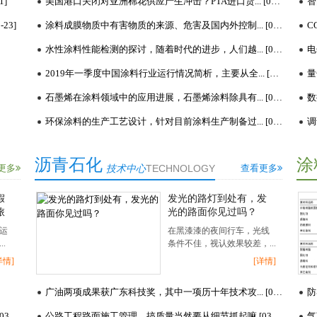
]
美国港口关闭对亚洲棉花供应产生冲击？PTA进口货... [03-27]
智
23]
涂料成膜物质中有害物质的来源、危害及国内外控制... [03-18]
C
水性涂料性能检测的探讨，随着时代的进步，人们越... [03-17]
2019年一季度中国涂料行业运行情况简析，主要从全... [03-16]
量
石墨烯在涂料领域中的应用进展，石墨烯涂料除具有... [03-16]
数
环保涂料的生产工艺设计，针对目前涂料生产制备过... [03-16]
调
沥青石化
涂
更多
技术中心
TECHNOLOGY
查看更多
假
发光的路灯到处有，发
旅
光的路面你见过吗？
运
在黑漆漆的夜间行车，光线
.
条件不佳，视认效果较差，...
详情]
[详情]
广油两项成果获广东科技奖，其中一项历十年技术攻... [03-27]
防
智能通用设计使新房与买主的生活保持同步 看看位... [03-25]
公路工程路面施工管理，搞质量当然要从细节抓起嘛 [03-17]
气