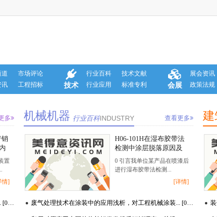
商道
市场评论
行业百科
技术文献
展会资讯
资讯
工程招标
行业应用
标准专利
政策法规
技术
会展
机械机器
建
更多
行业百科
INDUSTRY
查看更多
产销
H06-101H在湿布胶带法
国内
检测中涂层脱落原因及
对策，针对制件在喷涂
装置
0 引言我单位某产品在喷漆后
H06-101H 底漆后进行湿
.
进行湿布胶带法检测...
布胶带法试验中出现的
详情]
[详情]
涂层脱落现象
涂料成膜物质中有害物质的来源、危害及国内外控制... [03-18]
废气处理技术在涂装中的应用浅析，对工程机械涂装... [03-17]