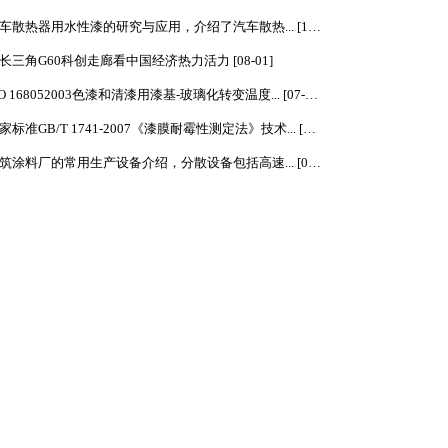
港口建设费
开发利用和保护的统一...
汽车散热器用水性漆的研究与应用，介绍了汽车散热... [10-03]
[详情]
长三角G60科创走廊看中国经济热力活力 [08-01]
ISO 168052003色漆和清漆用漆基-玻璃化转变温度... [07-09]
国家标准GB/T 1741-2007《漆膜耐霉性测定法》技术... [07-08]
建筑涂料厂的常用生产设备介绍，分散设备包括高速... [07-03]