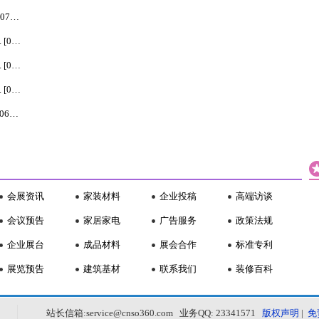
硅溶胶-苯丙乳液复合外墙涂料的研制，采用正交试... [07-13]
一种可释放空气负离子的内墙乳胶漆，以硅藻土为载... [07-13]
乙丙乳液水泥复合外墙乳胶漆试验研究，乙丙乳液水... [07-13]
防霉涂料的施工应用技术，防霉建筑涂料是一种功能... [07-11]
发改委打击产品能效虚标 专家不少企业存此类情况... [06-16]
会展资讯
家装材料
企业投稿
高端访谈
会议预告
家居家电
广告服务
政策法规
企业展台
成品材料
展会合作
标准专利
展览预告
建筑基材
联系我们
装修百科
站长信箱:service@cnso360.com 业务QQ: 23341571
版权声明
|
免