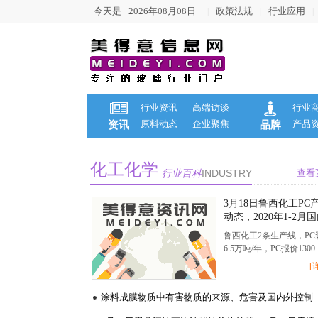
今天是
2026年08月08日
政策法规
行业应用
|
|
|
行业资讯
高端访谈
行业
原料动态
企业聚焦
产品
资讯
品牌
化工化学
行业百科
INDUSTRY
查看
3月18日鲁西化工PC
动态，2020年1-2月
橡胶轮胎外胎产量为
鲁西化工2条生产线，PC
8086.5万条
6.5万吨/年，PC报价1300..
[