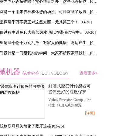
在室内养花卉植物除了赏心悦目之外，这些花卉植物... [03-30]
卧室是一个用来养神和休憩的场所。可卧室除了放置... [03-30]
室床尾千万不要正对这些东西，尤其第三个！ [03-30]
修过程中避免10大晦气风水 所以在装修过程中... [03-30]
家里这些小物千万别乱放！对家人的健康、财运产生... [03-30]
空间设计是一门很复杂的学问，大家不断探索寻找如... [03-30]
械机器
技术中心
TECHNOLOGY
查看更多
封装式应变计传感器可
提供更好的湿度保护
Vishay Precision Group，Inc.
推出了CHA系列耐湿...
[详情]
线物联网网关简化了蓝牙连接 [03-26]