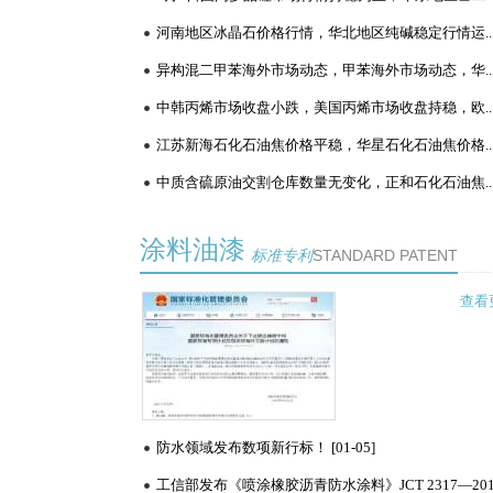
涂料油漆
标准专利
STANDARD PATENT
查看
重磅：涂料和颜料生产
防水领域发布数项新行标！ [01-05]
企业碳排放核算与报告
要求国家标准正式立项
近日，国家标准化管理委员