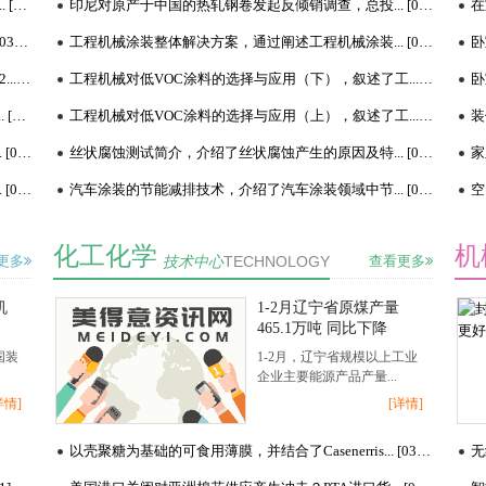
3月16日黑龙江地区汽油柴油价格持稳，3月16日天津... [03-16]
印尼对原产于中国的热轧钢卷发起反倾销调查，总投... [03-16]
俄罗斯石油公司准备大幅增产，产油国竞相增产 价... [03-16]
工程机械涂装整体解决方案，通过阐述工程机械涂装... [03-16]
上周国际油价下跌了23%，据Rigzone报道，油价录得2... [03-16]
工程机械对低VOC涂料的选择与应用（下），叙述了工... [03-16]
卧
2019年一季度中国涂料行业运行情况简析，主要从全... [03-16]
工程机械对低VOC涂料的选择与应用（上），叙述了工... [03-16]
装
石墨烯在涂料领域中的应用进展，石墨烯涂料除具有... [03-16]
丝状腐蚀测试简介，介绍了丝状腐蚀产生的原因及特... [03-16]
环保涂料的生产工艺设计，针对目前涂料生产制备过... [03-16]
汽车涂装的节能减排技术，介绍了汽车涂装领域中节... [03-16]
化工化学
机
更多
技术中心
TECHNOLOGY
查看更多
机
1-2月辽宁省原煤产量
465.1万吨 同比下降
9.6%，1-2月陕西省规上
国装
1-2月，辽宁省规模以上工业
工业原煤产量7937.88万
企业主要能源产品产量...
吨
详情]
[详情]
以壳聚糖为基础的可食用薄膜，并结合了Casenerris... [03-27]
无