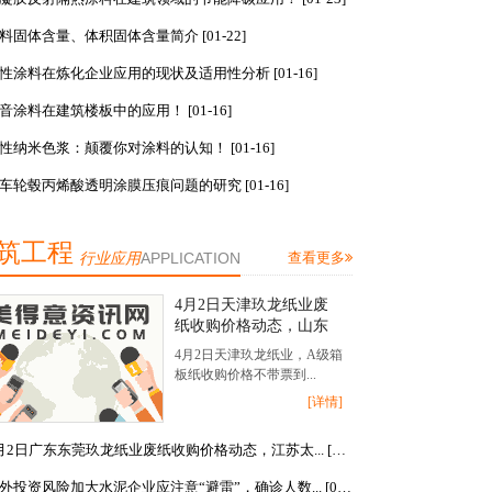
料固体含量、体积固体含量简介 [01-22]
性涂料在炼化企业应用的现状及适用性分析 [01-16]
音涂料在建筑楼板中的应用！ [01-16]
性纳米色浆：颠覆你对涂料的认知！ [01-16]
车轮毂丙烯酸透明涂膜压痕问题的研究 [01-16]
筑工程
行业应用
APPLICATION
查看更多
4月2日天津玖龙纸业废
纸收购价格动态，山东
太康阔叶纸浆最新动
4月2日天津玖龙纸业，A级箱
态，山东太康针叶纸浆
板纸收购价格不带票到...
最新动态，山东道欣针
[详情]
叶纸浆最新动态，山东
道欣阔叶纸浆最新动态
4月2日广东东莞玖龙纸业废纸收购价格动态，江苏太... [04-02]
对外投资风险加大水泥企业应注意“避雷”，确诊人数... [04-02]