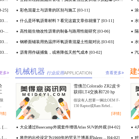
25]
彩色混凝土与沥青的区别与施工 [03-11]
涂
如何用地铁瓷砖装饰厨房 快速获得经典的厨房氛围... [03-23]
什么是环氧沥青材料？看完这篇文章你就懂了 [03-11]
水
为什么我们的年度最佳新兴设计师也获得年度最佳... [03-23]
高性能生物改性沥青的制备与路用性能研究 [03-06]
隔
奇迹机器，让您在一台设备上煮一顿饭 这些聪明的... [03-20]
钢桥面铺装用热温拌环氧沥青混凝土性能对比 [03-03]
水
春季大扫除的智能家居技术 这些小工具将帮助您以... [03-20]
沥青用作碳捕集，或将降低天然气成本 [03-02]
汽
机械机器
建
更多
行业应用
APPLICATION
查看更多
价
雪佛兰Colorado ZR2皮卡
工
获得LT4交换和720 hp
限
假设有人想要一辆比OEM F-
.
150 Raptor或Ram Rebel...
详情]
[详情]
4月2日齐翔腾达顺酐价格平稳，4月2日济南铭威化工... [04-02]
大众通过Basecamp外观套件增强Atlas SUV的外观 [04-02]
4月2日国内多晶硅市场行情持稳为主，华东地区己二... [04-02]
将您的出价设定为1969年的罕见兰博基尼Islero ... [04-02]