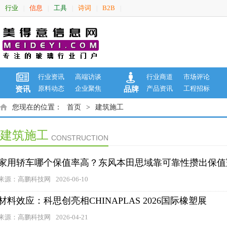
行业
信息
工具
诗词
B2B
|
|
|
|
|
行业资讯
高端访谈
行业商道
市场评论
原料动态
企业聚焦
产品资讯
工程招标
资讯
品牌
您现在的位置：
首页
>
建筑施工
建筑施工
CONSTRUCTION
家用轿车哪个保值率高？东风本田思域靠可靠性攒出保值
来源：高鹏科技网
2026-06-10
材料效应：科思创亮相CHINAPLAS 2026国际橡塑展
来源：高鹏科技网
2026-04-21