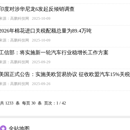
印度对涉华尼龙6发起反倾销调查
来源：高鹏科技网
2025-10-09
2026年棉花进口关税配额总量为89.4万吨
来源：高鹏科技网
2025-10-09
工信部：将实施新一轮汽车行业稳增长工作方案
来源：高鹏科技网
2025-09-29
美国正式公告：实施美欧贸易协议 征收欧盟汽车15%关税
来源：高鹏科技网
2025-09-26
共
1233
条 每页
30
条 页次：
1
/
42
全站地图