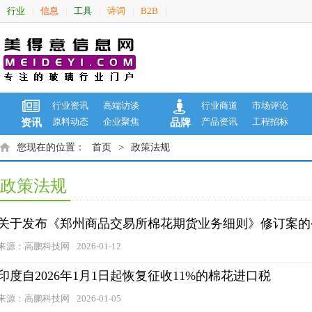
行业
信息
工具
诗词
B2B
|
|
|
|
|
行业资讯
高端访谈
行业商道
市场评论
原料动态
企业聚焦
产品资讯
工程招标
资讯
品牌
您现在的位置：
首页
>
政策法规
政策法规
关于发布《郑州商品交易所棉花期货业务细则》修订案的
来源：高鹏科技网
2026-01-12
印度自2026年1月1日起恢复征收11%的棉花进口税
来源：高鹏科技网
2026-01-05