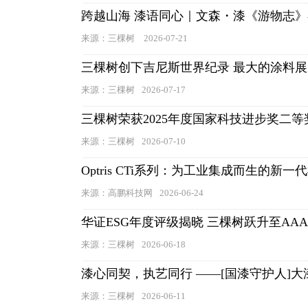
跨越山海 漆语同心｜文森・漆《游物志
来源：三棵树
2026-07-21
三棵树创下吉尼斯世界纪录 最大的涂料
来源：三棵树
2026-07-17
三棵树荣获2025年度国家科技进步奖二等
来源：三棵树
2026-07-10
Optris CTi系列：为工业集成而生的新
来源：高鹏科技网
2026-06-24
华证ESG年度评级揭晓 三棵树跃升至AA
来源：三棵树
2026-06-18
漆心同契，执艺同行 ——[国漆守护人]
来源：三棵树
2026-06-11