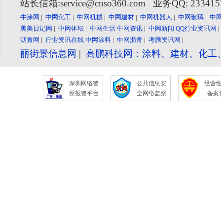
站长信箱:service@cnso360.com 业务QQ: 23341
牛涂网
|
中网化工
|
中网机械
|
中网建材
|
中网机器人
|
中网玻璃
|
中
美美日记网
|
中网体坛
|
中网生活
中网资讯
|
中网新闻
QQ行业资讯网
沥青网
|
行业资讯在线
中网涂料
|
中网沥青
|
考腾资讯网
|
丽街景信息网
|
高鹏科技网：涂料、建材、化工
深圳网络警
公共信息安
经营
察报警平台
全网络监察
备案