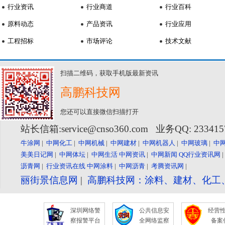
行业资讯
行业商道
行业百科
原料动态
产品资讯
行业应用
工程招标
市场评论
技术文献
扫描二维码，获取手机版最新资讯
高鹏科技网
您还可以直接微信扫描打开
站长信箱:service@cnso360.com 业务QQ: 23341
牛涂网
|
中网化工
|
中网机械
|
中网建材
|
中网机器人
|
中网玻璃
|
中
美美日记网
|
中网体坛
|
中网生活
中网资讯
|
中网新闻
QQ行业资讯网
沥青网
|
行业资讯在线
中网涂料
|
中网沥青
|
考腾资讯网
|
丽街景信息网
|
高鹏科技网：涂料、建材、化工
深圳网络警
公共信息安
经营
察报警平台
全网络监察
备案