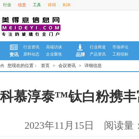
行业
信息
工具
诗词
B2B
|
|
|
|
|
行业资讯
高端访谈
行业商道
市场评论
原料动态
企业聚焦
产品资讯
工程招标
资讯
品牌
您现在的位置：
首页
>
会议资讯
>
详细信息
科慕淳泰™钛白粉携丰富
2023年11月15日 阅读