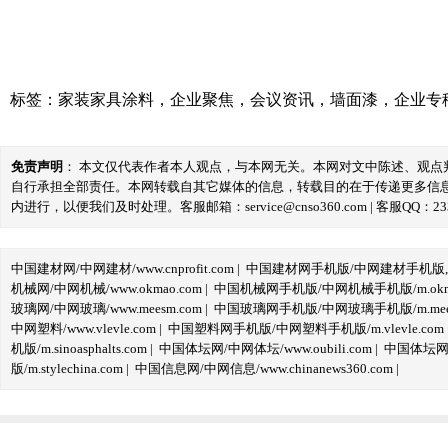
标签：
家装家具涂料
，
企业聚焦
，
会议资讯
，
墙面漆
，
企业专
免责声明
： 本文仅代表作者本人观点，与本网无关。本网对文中陈述、观
自行承担全部责任。本网转载自其它媒体的信息，转载目的在于传递更多信
内进行，以便我们及时处理。客服邮箱：service@cnso360.com | 客服QQ：233
中国建材网/中网建材/www.cnprofit.com
|
中国建材网手机版/中网建材手机版,m.cnp
机械网/中网机械/www.okmao.com
|
中国机械网手机版/中网机械手机版/m.okma
玻璃网/中网玻璃/www.meesm.com
|
中国玻璃网手机版/中网玻璃手机版/m.mees
中网塑料/www.vlevle.com
|
中国塑料网手机版/中网塑料手机版/m.vlevle.com
机版/m.sinoasphalts.com
|
中国体坛网/中网体坛/www.oubili.com
|
中国体坛网手
版/m.stylechina.com
|
中国信息网/中网信息/www.chinanews360.com
|