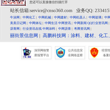
您还可以直接微信扫描打开
站长信箱:service@cnso360.com 业务QQ: 23341
牛涂网
|
中网化工
|
中网机械
|
中网建材
|
中网机器人
|
中网玻璃
|
中
美美日记网
|
中网体坛
|
中网生活
中网资讯
|
中网新闻
QQ行业资讯网
沥青网
|
行业资讯在线
中网涂料
|
中网沥青
|
考腾资讯网
|
丽街景信息网
|
高鹏科技网：涂料、建材、化工
深圳网络警
公共信息安
经营
察报警平台
全网络监察
备案