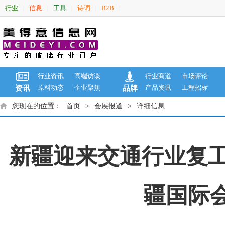
行业
信息
工具
诗词
B2B
|
|
|
|
|
行业资讯
高端访谈
行业商道
市场评论
原料动态
企业聚焦
产品资讯
工程招标
资讯
品牌
您现在的位置：
首页
>
会展报道
>
详细信息
新疆迎来交通行业复工
疆国际