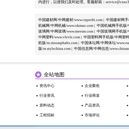
内进行，以便我们及时处理。客服邮箱：service@cnso360.
中国建材网/中网建材/www.cnprofit.com
|
中国建材网手机版
机械网/中网机械/www.okmao.com
|
中国机械网手机版/中网
玻璃网/中网玻璃/www.meesm.com
|
中国玻璃网手机版/中网
中网塑料/www.vlevle.com
|
中国塑料网手机版/中网塑料手机版
机版/m.sinoasphalts.com
|
中国体坛网/中网体坛/www.oubi
版/m.stylechina.com
|
中国信息网/中网信息/www.chinane
全站地图
资讯中心
企业聚焦
行业资讯
行业商道
原料动态
产品资讯
工程招标
市场评论