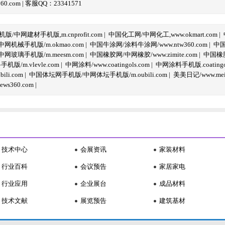
com | 客服QQ：23341571
/中网建材手机版,m.cnprofit.com
|
中国化工网/中网化工,www.okmart.com
|
机械手机版/m.okmao.com
|
中国牛涂网/涂料牛涂网/www.ntw360.com
|
中国
玻璃手机版/m.meesm.com
|
中国橡胶网/中网橡胶/www.zimite.com
|
中国橡胶
/m.vlevle.com
|
中网涂料/www.coatingols.com
|
中网涂料手机版.coatingol
li.com
|
中国体坛网手机版/中网体坛手机版/m.oubili.com
|
美美日记/www.meime
ws360.com
|
技术中心
会展资讯
家装材料
行业百科
会议预告
家居家电
行业应用
企业展台
成品材料
技术文献
展览预告
建筑基材