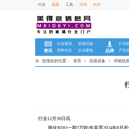
行业
信息
工具
诗词
B2B
|
|
|
|
|
行业资讯
高端访谈
行业
原料动态
企业聚焦
产品
资讯
品牌
您现在的位置：
首页
>
仪器设备
>
详细信
行业12月30日讯
陕化BDO一期3万吨/年装置2024年8月