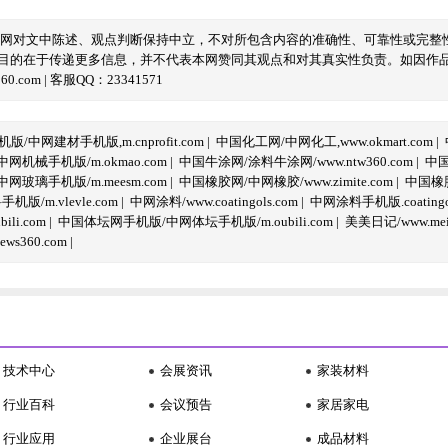
本网对文中陈述、观点判断保持中立，不对所包含内容的准确性、可靠性或完整
目的在于传递更多信息，并不代表本网赞同其观点和对其真实性负责。如因作
com | 客服QQ：23341571
/中网建材手机版,m.cnprofit.com
|
中国化工网/中网化工,www.okmart.com
|
机械手机版/m.okmao.com
|
中国牛涂网/涂料牛涂网/www.ntw360.com
|
中国
玻璃手机版/m.meesm.com
|
中国橡胶网/中网橡胶/www.zimite.com
|
中国橡胶
/m.vlevle.com
|
中网涂料/www.coatingols.com
|
中网涂料手机版.coatingol
li.com
|
中国体坛网手机版/中网体坛手机版/m.oubili.com
|
美美日记/www.meime
ws360.com
|
技术中心
会展资讯
家装材料
行业百科
会议预告
家居家电
行业应用
企业展台
成品材料