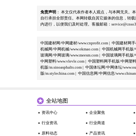
免责声明
： 本文仅代表作者本人观点，与本网无关。
自行承担全部责任。本网转载自其它媒体的信息，转载
内进行，以便我们及时处理。客服邮箱：service@cnso360.
中国建材网/中网建材/www.cnprofit.com
|
中国建材网手机版
机械网/中网机械/www.okmao.com
|
中国机械网手机版/中网
玻璃网/中网玻璃/www.meesm.com
|
中国玻璃网手机版/中网
中网塑料/www.vlevle.com
|
中国塑料网手机版/中网塑料手机版
机版/m.sinoasphalts.com
|
中国体坛网/中网体坛/www.oubi
版/m.stylechina.com
|
中国信息网/中网信息/www.chinane
全站地图
资讯中心
企业聚焦
行业资讯
行业商道
原料动态
产品资讯