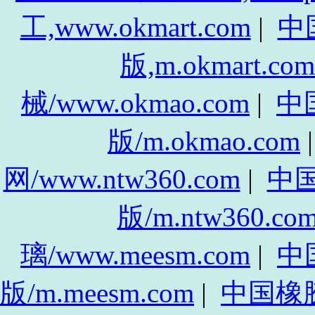
工,www.okmart.com
|
中
版,m.okmart.com
械/www.okmao.com
|
中
版/m.okmao.com
网/www.ntw360.com
|
中
版/m.ntw360.co
璃/www.meesm.com
|
中
版/m.meesm.com
|
中国橡胶网